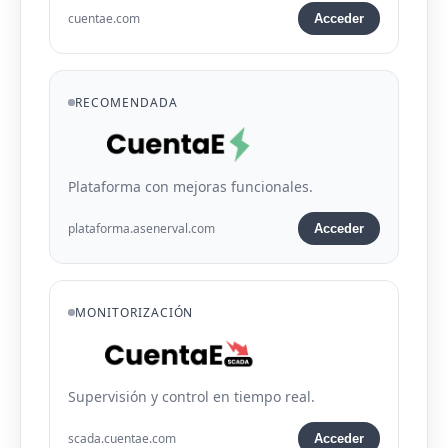
cuentae.com
Acceder
RECOMENDADA
Plataforma con mejoras funcionales.
plataforma.asenerval.com
Acceder
MONITORIZACIÓN
Supervisión y control en tiempo real.
scada.cuentae.com
Acceder